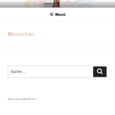
Zum
.sredna – anders.
Inhalt
Menü
springen
Menschen
Suche
Suche
nach:
Powered by WordPress