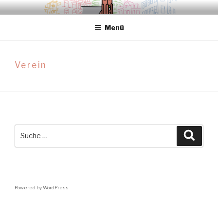
Zum
.sredna – anders.
Inhalt
Menü
springen
Verein
Suche
Suche
nach:
Powered by WordPress