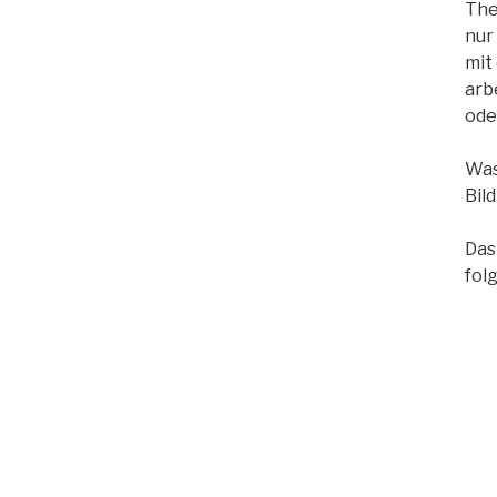
The
nur
mit
arb
ode
Was
Bild
Das
fol