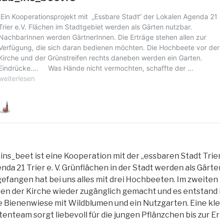
ins_beet ist eine Kooperation mit der „essbaren Stadt Trie
nda 21 Trier e. V. Grünflächen in der Stadt werden als Gärt
efangen hat bei uns alles mit drei Hochbeeten. Im zweiten
en der Kirche wieder zugänglich gemacht und es entstand 
e Bienenwiese mit Wildblumen und ein Nutzgarten. Eine klei
tenteam sorgt liebevoll für die jungen Pflänzchen bis zur Er