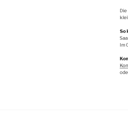
Die
kle
So 
Saa
Im 
Kon
Kon
ode