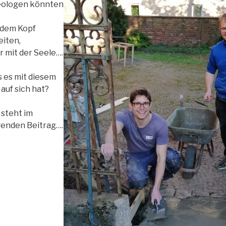
ologen könnten
 dem Kopf
eiten,
r mit der Seele….
 es mit diesem
 auf sich hat?
 steht im
genden Beitrag….