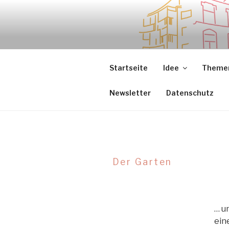
Zum
Inhalt
springen
.sredna – anders.
Startseite
Idee
Themen
Newsletter
Datenschutz
Der Garten
… u
eine