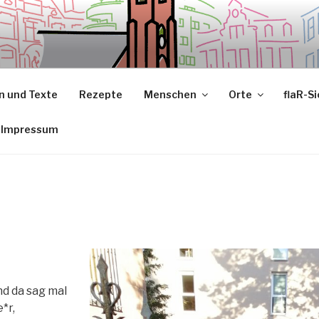
 und Texte
Rezepte
Menschen
Orte
flaR-S
Impressum
nd da sag mal
*r,