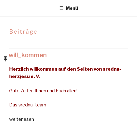
Menü
Beiträge
will_kommen
Herzlich willkommen auf den Seiten von sredna-
herzjesu e. V.
Gute Zeiten Ihnen und Euch allen!
Das sredna_team
„will_kommen“
weiterlesen