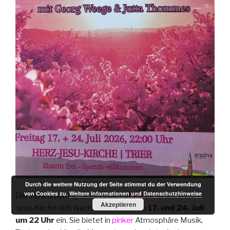
Durch die weitere Nutzung der Seite stimmst du der Verwendung
von Cookies zu.
Weitere Informationen und Datenschutzhinweise
Die Veranstaltung „Das Leben ist
PINK
“ in der Herz-
Akzeptieren
Jesu-Kirche lädt Nachtschwärmer am
17. und 24. Juli
um 22 Uhr
ein. Sie bietet in
pinker
Atmosphäre Musik,