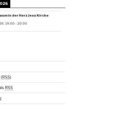
2026
aum in der Herz Jesu Kirche
26
19:00
-
20:00
(
RSS
)
als
RSS
g