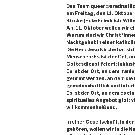
Das Team queer@sredna läd
am Freitag, den 11. Oktober
Kirche (Ecke Friedrich-Wilhe
Am 11. Oktober wollen wir e
Warum sind wir Christ*inne
Nachtgebet in einer katholi
Die Herz Jesu Kirche hat sich
Menschen: Es ist der Ort, 
Gottesdienst feiert: inklusi
Es ist der Ort, an dem iran
gefirmt werden, an dem sie
gemeinschaftlich und interk
Es ist der Ort, an dem es ei
spirituelles Angebot gibt: vi
willkommenheißend.
In einer Gesellschaft, in d
gehören, wollen wir in die 