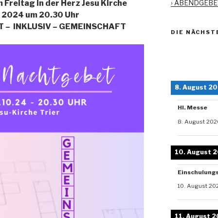
› ABENDGEB
Freitag in der Herz Jesu Kirche
r 2024 um 20.30 Uhr
T – INKLUSIV – GEMEINSCHAFT
DIE NÄCHST
8. August 2
Hl. Messe
8. August 202
10. August 
Einschulung
10. August 20
11. August 