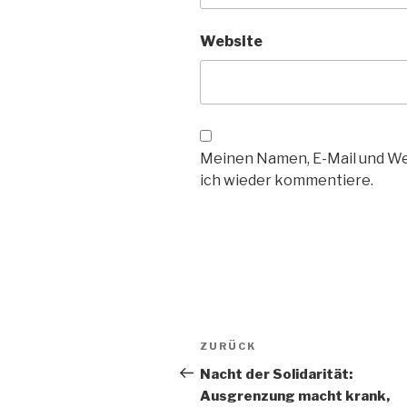
Website
Meinen Namen, E-Mail und Web
ich wieder kommentiere.
Beitrags-
ZURÜCK
Vorheriger
Navigation
Beitrag
Nacht der Solidarität:
Ausgrenzung macht krank,