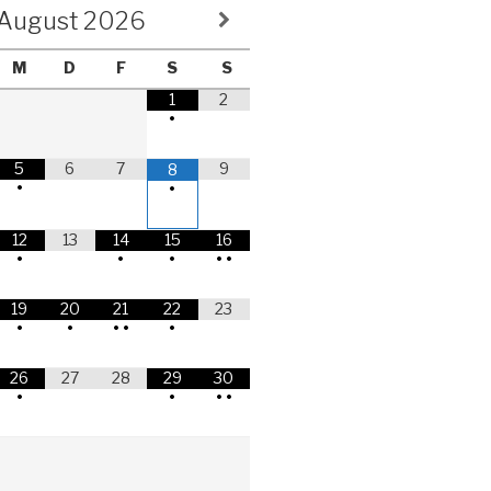
August
2026
M
D
F
S
S
1
2
•
5
6
7
9
8
•
•
12
13
14
15
16
•
•
•
•
•
19
20
21
22
23
•
•
•
•
•
26
27
28
29
30
•
•
•
•