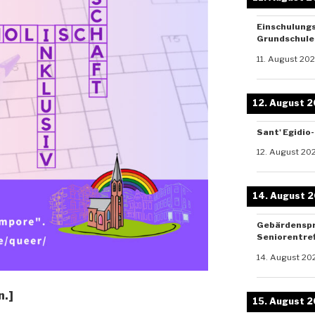
Einschulung
Grundschule 
11. August 20
12. August 
Sant' Egidio
12. August 20
14. August 
Gebärdenspr
Seniorentref
14. August 20
n.]
15. August 