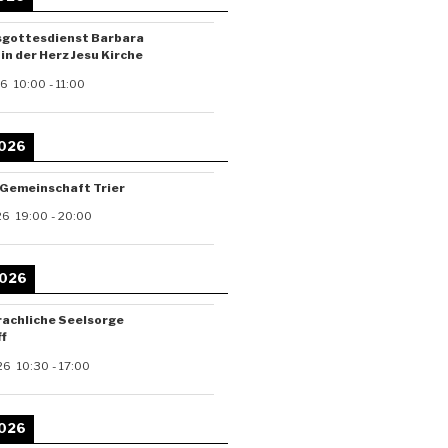
sgottesdienst Barbara
in der Herz Jesu Kirche
26
10:00
-
11:00
2026
-Gemeinschaft Trier
26
19:00
-
20:00
2026
achliche Seelsorge
f
26
10:30
-
17:00
2026