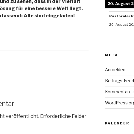
 und zu sehen, dass in der Vielfalt
20. August 
sung für eine bessere Welt liegt.
mfassend: Alle sind eingeladen!
Pastoraler R
20. August 20
META
Anmelden
Beitrags-Feed 
Kommentare 
entar
WordPress.or
ht veröffentlicht.
Erforderliche Felder
KALENDER