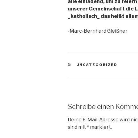
alle einladend, um zu feiern
unserer Gemeinschaft die Lö
_katholisch_ das heißt allu
-Marc-Bernhard Gleißner
KATEGORIEN
UNCATEGORIZED
Schreibe einen Komm
Deine E-Mail-Adresse wird nic
sind mit
*
markiert.