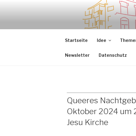
Zum
Inhalt
springen
.sredna – anders.
Startseite
Idee
Themen
Newsletter
Datenschutz
Queeres Nachtgebet
Oktober 2024 um 2
Jesu Kirche