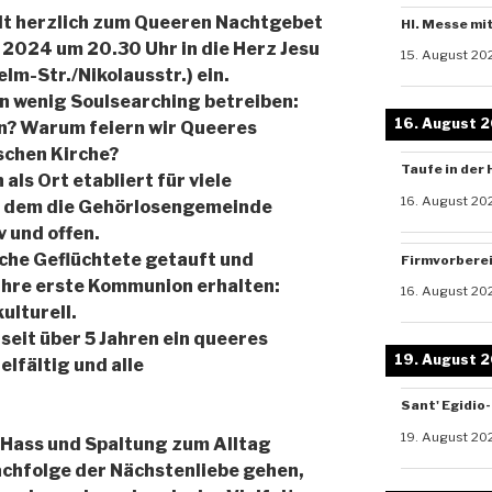
t herzlich zum Queeren Nachtgebet
Hl. Messe mi
 2024 um 20.30 Uhr in die Herz Jesu
15. August 20
lm-Str./Nikolausstr.) ein.
in wenig Soulsearching betreiben:
16. August 
n? Warum feiern wir Queeres
schen Kirche?
Taufe in der 
 als Ort etabliert für viele
16. August 20
an dem die Gehörlosengemeinde
v und offen.
ische Geflüchtete getauft und
Firmvorbere
 ihre erste Kommunion erhalten:
16. August 20
ulturell.
n seit über 5 Jahren ein queeres
19. August 
elfältig und alle
Sant' Egidio
19. August 20
er Hass und Spaltung zum Alltag
Nachfolge der Nächstenliebe gehen,