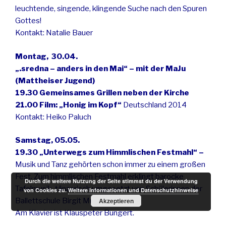
leuchtende, singende, klingende Suche nach den Spuren
Gottes!
Kontakt: Natalie Bauer
Montag, 30.04.
„.sredna – anders in den Mai“ – mit der MaJu
(Mattheiser Jugend)
19.30 Gemeinsames Grillen neben der Kirche
21.00 Film: „Honig im Kopf“
Deutschland 2014
Kontakt: Heiko Paluch
Samstag, 05.05.
19.30 „Unterwegs zum Himmlischen Festmahl“ –
Musik und Tanz gehörten schon immer zu einem großen
Fest. Zum himmlischen Festmahl erklingt barocke
Durch die weitere Nutzung der Seite stimmst du der Verwendung
Tafelmusik, tänzerisch umgesetzt von Schülerinnen der
von Cookies zu.
Weitere Informationen und Datenschutzhinweise
Akzeptieren
Ballettschule Birgit Müller.
Am Klavier ist Klauspeter Bungert.