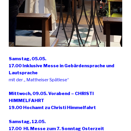
Samstag, 05.05.
17.00 Inklusive Messe in Gebärdensprache und
Lautsprache
mit der „ Mattheiser Spätlese“
Mittwoch, 09.05. Vorabend – CHRISTI
HIMMELFAHRT
19.00 Hochamt zu Christi Himmelfahrt
Samstag, 12.05.
17.00 Hl. Messe zum 7. Sonntag Osterzeit