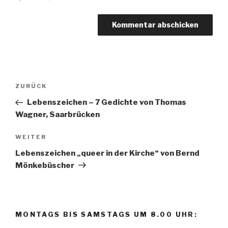
Beitrags-
ZURÜCK
Vorheriger
Navigation
Beitrag
Lebenszeichen – 7 Gedichte von Thomas
Wagner, Saarbrücken
WEITER
Nächster
Beitrag
Lebenszeichen „queer in der Kirche“ von Bernd
Mönkebüscher
MONTAGS BIS SAMSTAGS UM 8.00 UHR: