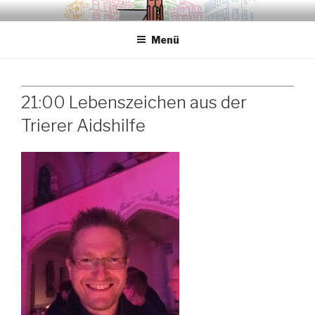
Zum
.sredna – anders.
Inhalt
Menü
springen
21:00 Lebenszeichen aus der
Trierer Aidshilfe