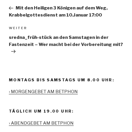
Navigation
Beitrag
Mit den Heiligen 3 Königen auf dem Weg,
Krabbelgottesdienst am 10.Januar 17:00
WEITER
Nächster
Beitrag
sredna_früh-stück an den Samstagen in der
Fastenzeit – Wer macht bei der Vorbereitung mit?
MONTAGS BIS SAMSTAGS UM 8.00 UHR:
› MORGENGEBET AM BETPHON
TÄGLICH UM 19.00 UHR:
› ABENDGEBET AM BETPHON