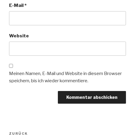
E-Mail
*
Website
Meinen Namen, E-Mail und Website in diesem Browser
speichern, bis ich wieder kommentiere.
Beitrags-
ZURÜCK
Vorheriger