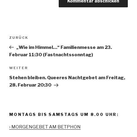
Beitrags-
ZURÜCK
Vorheriger
Navigation
Beitrag
„Wie im Himmel…“ Familienmesse am 23.
Februar 11:30 (Fastnachtssonntag)
WEITER
Nächster
Beitrag
Stehen bleiben. Queeres Nachtgebet am Freitag,
28. Februar 20:30
MONTAGS BIS SAMSTAGS UM 8.00 UHR:
› MORGENGEBET AM BETPHON