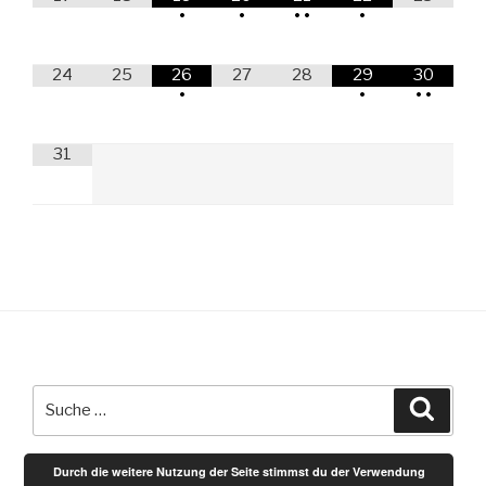
•
•
•
•
•
24
25
26
27
28
29
30
•
•
•
•
31
Suche
Suche
nach:
Durch die weitere Nutzung der Seite stimmst du der Verwendung