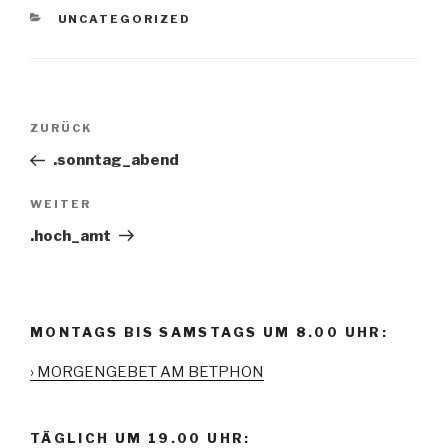
KATEGORIEN
UNCATEGORIZED
Beitrags-
ZURÜCK
Vorheriger
Navigation
Beitrag
.sonntag_abend
WEITER
Nächster
Beitrag
.hoch_amt
MONTAGS BIS SAMSTAGS UM 8.00 UHR:
› MORGENGEBET AM BETPHON
TÄGLICH UM 19.00 UHR: