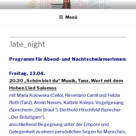
Zum
.sredna – anders.
Inhalt
Menü
springen
.late_night
Programm für Abend- und NachtschwärmerInnen:
Freitag, 13.04.
20.30 „Schön bist du“ Musik, Tanz, Wort mit dem
Hohen Lied Salomos
mit Maria Kulowska (Cello), Reveriano Camil und Felizia
Roth (Tanz), Armin Neises, Kathrin Knieps-Vogelgesang
(Sprecherin „Die Braut“), Berthold Hirschfeld (Sprecher
„Der Bräutigam“).
anschließend Begegnung unter der Empore und
Gelegenheit zu einem persönlichen Segen für Menschen,