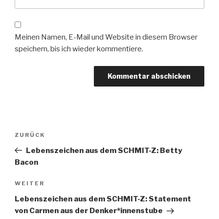
Meinen Namen, E-Mail und Website in diesem Browser
speichern, bis ich wieder kommentiere.
Beitrags-
ZURÜCK
Vorheriger
Navigation
Beitrag
Lebenszeichen aus dem SCHMIT-Z: Betty
Bacon
WEITER
Nächster
Beitrag
Lebenszeichen aus dem SCHMIT-Z: Statement
von Carmen aus der Denker*innenstube