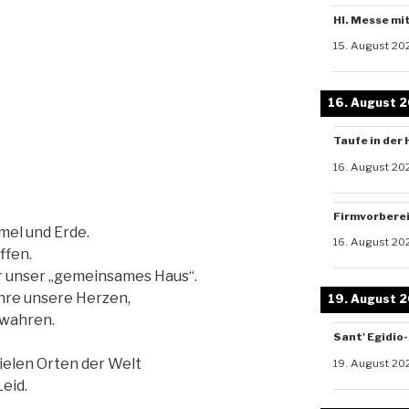
Hl. Messe mi
15. August 20
16. August 
Taufe in der 
16. August 20
Firmvorbere
mel und Erde.
16. August 20
ffen.
r unser „gemeinsames Haus“.
hre unsere Herzen,
19. August 
ewahren.
Sant' Egidio
vielen Orten der Welt
19. August 20
eid.