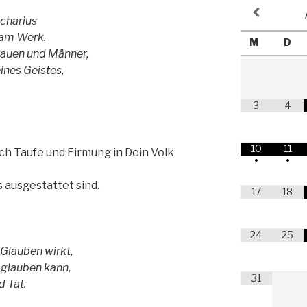
ucharius
 am Werk.
M
D
rauen und Männer,
ines Geistes,
3
4
10
11
urch Taufe und Firmung in Dein Volk
•
•
 ausgestattet sind.
17
18
24
25
 Glauben wirkt,
, glauben kann,
31
d Tat.