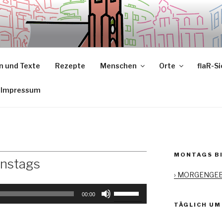
 und Texte
Rezepte
Menschen
Orte
flaR-S
Impressum
MONTAGS BI
enstags
› MORGENGE
Pfeiltasten
00:00
Hoch/Runter
TÄGLICH UM 
benutzen,