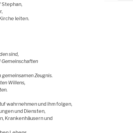
f Stephan,
r,
Kirche leiten.
den sind,
nd Gemeinschaften
um gemeinsamen Zeugnis.
ten Willens,
ten.
n Ruf wahrnehmen und ihm folgen,
tungen und Diensten,
en, Krankenhäusern und
chen Lebens.