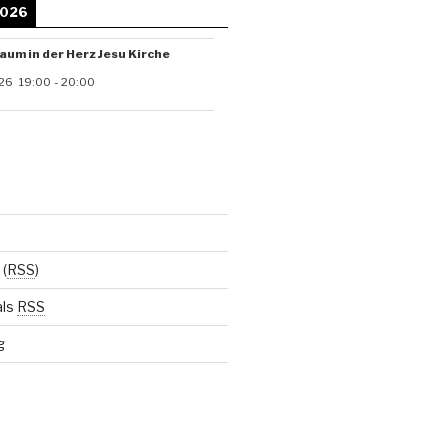
2026
aum in der Herz Jesu Kirche
26
19:00
-
20:00
(
RSS
)
als
RSS
g