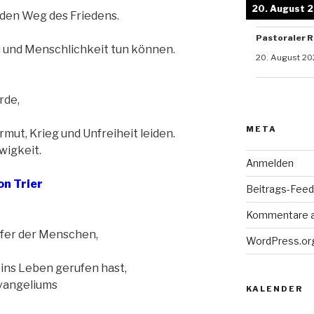
20. August 
 den Weg des Friedens.
Pastoraler R
n und Menschlichkeit tun können.
20. August 20
rde,
META
rmut, Krieg und Unfreiheit leiden.
Ewigkeit.
Anmelden
on Trier
Beitrags-Feed 
Kommentare 
fer der Menschen,
WordPress.or
 ins Leben gerufen hast,
Evangeliums
KALENDER