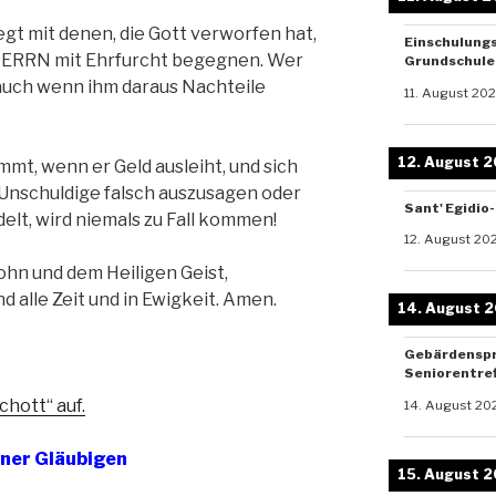
gt mit denen, die Gott verworfen hat,
Einschulung
 HERRN mit Ehrfurcht begegnen. Wer
Grundschule 
 auch wenn ihm daraus Nachteile
11. August 20
12. August 
mt, wenn er Geld ausleiht, und sich
 Unschuldige falsch auszusagen oder
Sant' Egidio
delt, wird niemals zu Fall kommen!
12. August 20
ohn und dem Heiligen Geist,
d alle Zeit und in Ewigkeit. Amen.
14. August 
Gebärdenspr
Seniorentref
chott“ auf.
14. August 20
ner Gläubigen
15. August 