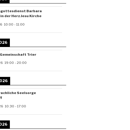
sgottesdienst Barbara
in der Herz Jesu Kirche
26
10:00
-
11:00
2026
-Gemeinschaft Trier
26
19:00
-
20:00
2026
achliche Seelsorge
f
26
10:30
-
17:00
2026