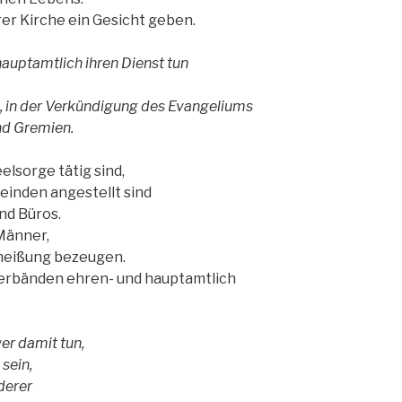
erer Kirche ein Gesicht geben.
 hauptamtlich ihren Dienst tun
,
in der Verkündigung des Evangeliums
und Gremien.
eelsorge tätig sind,
meinden angestellt sind
nd Büros.
Männer,
rheißung bezeugen.
n Verbänden ehren- und hauptamtlich
wer damit tun,
sein,
derer