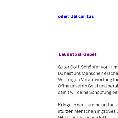
oder: Ubi caritas
Laudato si-Gebet
Guter Gott, Schöpfer von Him
Du hast uns Menschen erscha
Wir tragen Verantwortung fü
Öffne unseren Geist und berü
damit wir deine Schöpfung b
Kriege in der Ukraine und an 
stürzen Menschen in großes L
Gib deinen Frieden, Gott,