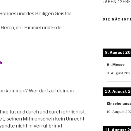
› ABENDGEB
um
die
Sohnes und des Heiligen Geistes.
Lautstärke
DIE NÄCHST
zu
 Herrn, der Himmel und Erde
regeln.
8. August 2
h
Hl. Messe
8. August 202
gtum kommen? Wer darf auf deinem
10. August 
Einschulung
tige tut und durch und durch ehrlich ist.
10. August 20
et, seinen Mitmenschen kein Unrecht
ndte nicht in Verruf bringt.
11. August 