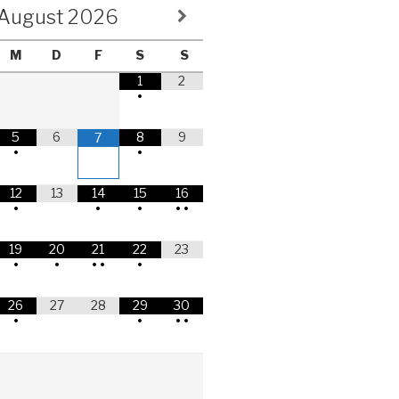
August
2026
M
D
F
S
S
1
2
•
5
6
8
9
7
•
•
12
13
14
15
16
•
•
•
•
•
19
20
21
22
23
•
•
•
•
•
26
27
28
29
30
•
•
•
•