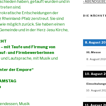
› ABENDGEB
tschieden haben, getauft wurden und in
treten sind.
ürokratische Entscheidungen der
DIE NÄCHST
Rheinland-Pfalz zerstreut. Sie sind
wie möglich zurück. Sie haben einen
-Gemeinde und in der Herz-Jesu Kirche,
CHT
8. August 2
 – mit Taufe und Firmung von
Tauf- und FirmbewerberInnen
Hl. Messe
e und Lautsprache, mit Musik und
8. August 202
Unter der Empore“
10. August 
SAMSTAG
Einschulung
n
10. August 20
endessen, Musik
11. August 