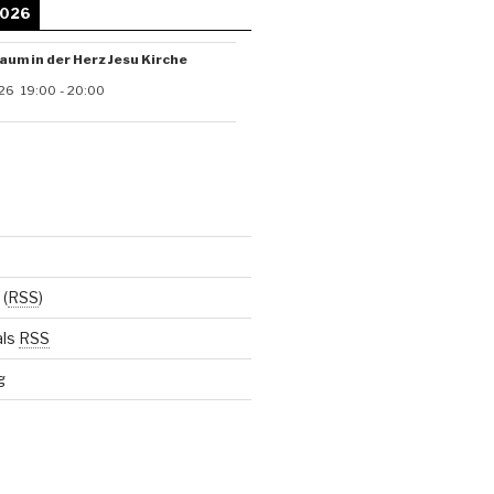
2026
aum in der Herz Jesu Kirche
26
19:00
-
20:00
(
RSS
)
als
RSS
g