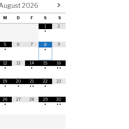
August
2026
M
D
F
S
S
1
2
•
5
6
7
9
8
•
•
12
13
14
15
16
•
•
•
•
•
19
20
21
22
23
•
•
•
•
•
26
27
28
29
30
•
•
•
•