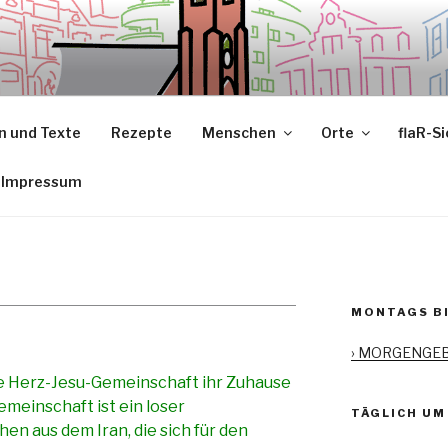
 und Texte
Rezepte
Menschen
Orte
flaR-S
Impressum
MONTAGS BI
› MORGENGE
che Herz-Jesu-Gemeinschaft ihr Zuhause
emeinschaft ist ein loser
TÄGLICH UM 
 aus dem Iran, die sich für den