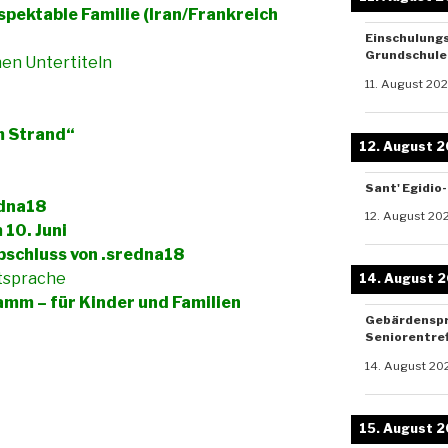
espektable Familie (Iran/Frankreich
Einschulung
Grundschule 
hen Untertiteln
11. August 20
m Strand“
12. August 
Sant' Egidio
edna18
12. August 20
10. Juni
schluss von .sredna18
utsprache
14. August 
mm – für Kinder und Familien
Gebärdenspr
Seniorentref
14. August 20
15. August 