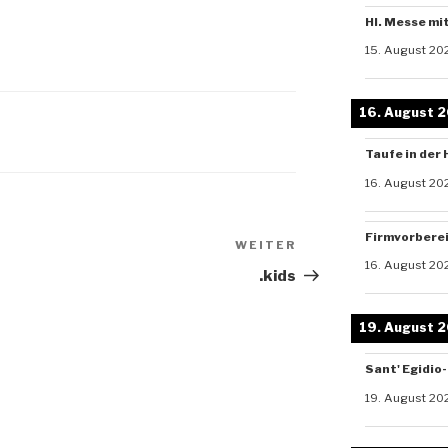
Hl. Messe mi
15. August 20
16. August 
Taufe in der 
16. August 20
Firmvorbere
WEITER
Nächster
16. August 20
Beitrag
.kids
19. August 
Sant' Egidio
19. August 20