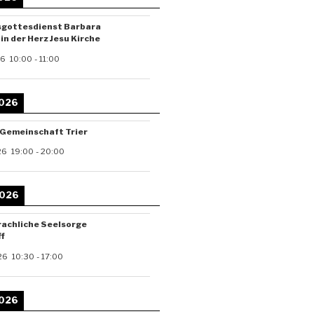
sgottesdienst Barbara
in der Herz Jesu Kirche
26
10:00
-
11:00
2026
-Gemeinschaft Trier
26
19:00
-
20:00
2026
achliche Seelsorge
f
26
10:30
-
17:00
2026