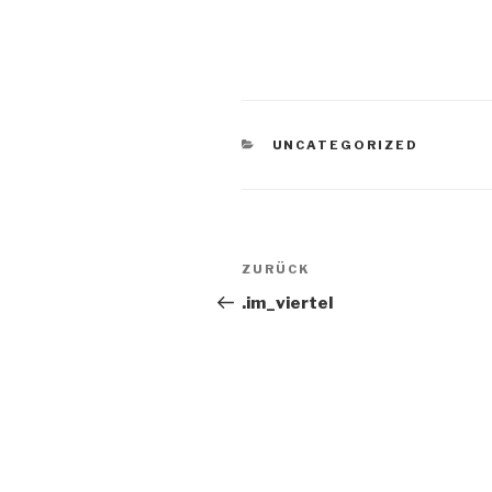
KATEGORIEN
UNCATEGORIZED
Beitrags-
ZURÜCK
Vorheriger
Navigation
Beitrag
.im_viertel