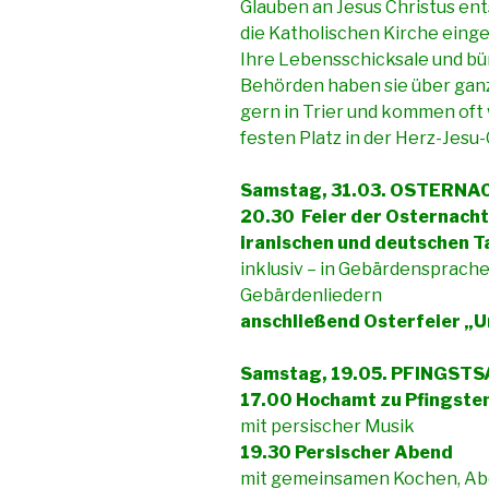
Glauben an Jesus Christus en
die Katholischen Kirche einge
Ihre Lebensschicksale und b
Behörden haben sie über ganz 
gern in Trier und kommen oft 
festen Platz in der Herz-Jesu
Samstag, 31.03. OSTERNA
20.30 Feier der Osternacht
iranischen und deutschen 
inklusiv – in Gebärdensprach
Gebärdenliedern
anschließend Osterfeier „
Samstag, 19.05. PFINGST
17.00 Hochamt zu Pfingste
mit persischer Musik
19.30 Persischer Abend
mit gemeinsamen Kochen, Ab