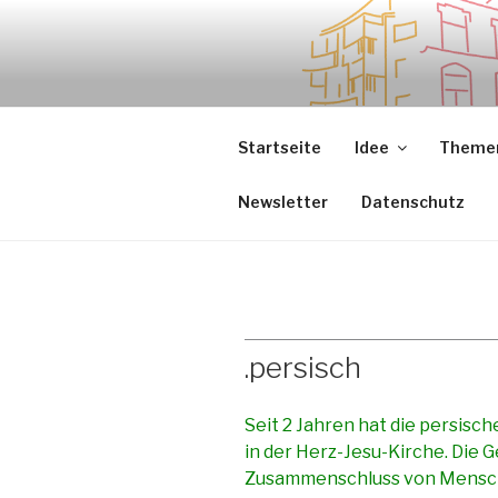
Zum
Inhalt
springen
.sredna – anders.
Startseite
Idee
Themen
Newsletter
Datenschutz
.persisch
Seit 2 Jahren hat die persis
in der Herz-Jesu-Kirche. Die G
Zusammenschluss von Menschen