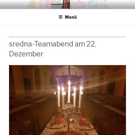
Zum
.sredna – anders.
Inhalt
Menü
springen
sredna-Teamabend am 22.
Dezember