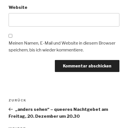
Website
Meinen Namen, E-Mail und Website in diesem Browser
speichern, bis ich wieder kommentiere.
Beitrags-
ZURÜCK
Vorheriger
Navigation
Beitrag
„anders sehen“ – queeres Nachtgebet am
Freitag, 20. Dezember um 20.30