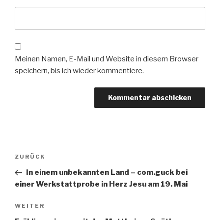
Meinen Namen, E-Mail und Website in diesem Browser
speichern, bis ich wieder kommentiere.
Beitrags-
ZURÜCK
Vorheriger
Navigation
Beitrag
In einem unbekannten Land – com.guck bei
einer Werkstattprobe in Herz Jesu am 19. Mai
WEITER
Nächster
Beitrag