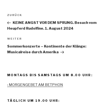
Beitrags-
ZURÜCK
Vorheriger
Navigation
Beitrag
KEINE ANGST VOR DEM SPRUNG. Besuch vom
Heupferd Rudolfine. 1. August 2024
WEITER
Nächster
Beitrag
Sommerkonzerte – Kontinente der Klänge:
Musicalreise durch Amerika
MONTAGS BIS SAMSTAGS UM 8.00 UHR:
› MORGENGEBET AM BETPHON
TÄGLICH UM 19.00 UHR: