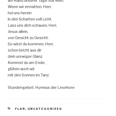
am Rand unserer Tage voll Weh.
Wenn wir ermatten, Herr,
hol uns herein
in den Schatten voll Licht.
Lass uns dich schauen, Herr,
Jesus allein,
von Gesicht zu Gesicht.
So wirst du kommen, Herr,
schon bricht aus dir
dein urewiger Glanz.
Kommst du am Ende,
glühen auch wir
mit den Sonnen im Tanz.
Stundengebet. Hymnus der Lesehore
KATEGORIEN
FLAR
,
UNCATEGORIZED