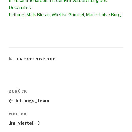
In Zusammenarbeit mit der Firmvorbereitung des
Dekanates.
Leitung: Maik Bierau, Wiebke Gümbel, Marie-Luise Burg
KATEGORIEN
UNCATEGORIZED
Beitrags-
ZURÜCK
Vorheriger
Navigation
Beitrag
leitungs_team
WEITER
Nächster
Beitrag
.im_viertel